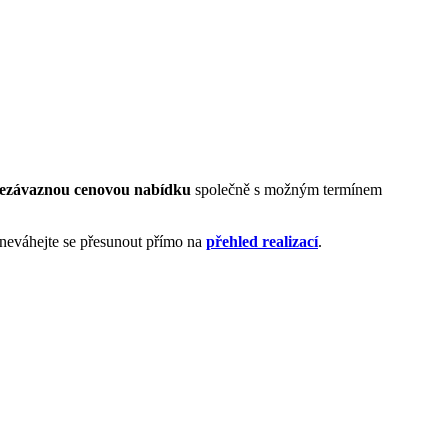
ezávaznou cenovou nabídku
společně s možným termínem
 neváhejte se přesunout přímo na
přehled realizací
.