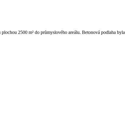
u plochou 2500 m² do průmyslového areálu. Betonová podlaha byla