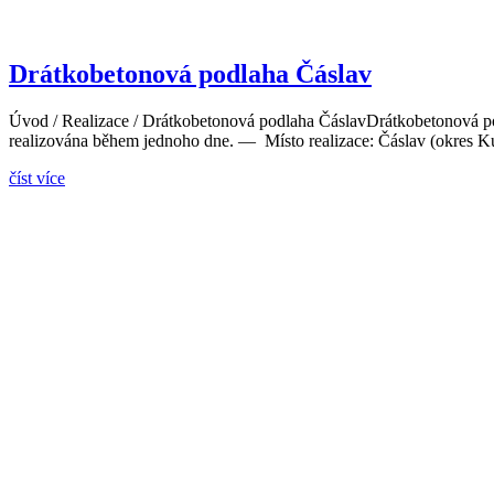
Drátkobetonová podlaha Čáslav
Úvod / Realizace / Drátkobetonová podlaha ČáslavDrátkobetonová p
realizována během jednoho dne. — Místo realizace: Čáslav (okres Ku
číst více