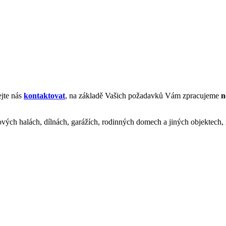
jte nás
kontaktovat
, na základě Vašich požadavků Vám zpracujeme
n
ových halách, dílnách, garážích, rodinných domech a jiných objektech,