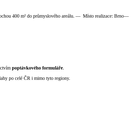
plochou 400 m² do průmyslového areálu. — Místo realizace: Brno—
ictvím
poptávkového formuláře
.
lahy po celé ČR i mimo tyto regiony.