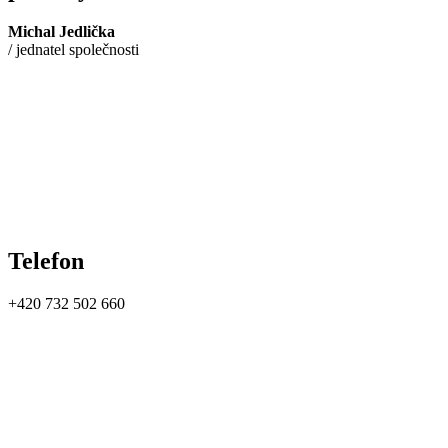
Michal Jedlička
/ jednatel společnosti
Telefon
+420 732 502 660