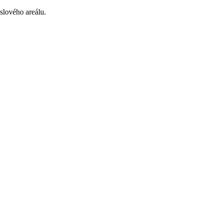
slového areálu.