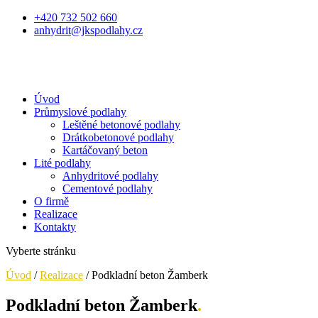
+420 732 502 660
anhydrit@jkspodlahy.cz
Úvod
Průmyslové podlahy
Leštěné betonové podlahy
Drátkobetonové podlahy
Kartáčovaný beton
Lité podlahy
Anhydritové podlahy
Cementové podlahy
O firmě
Realizace
Kontakty
Vyberte stránku
Úvod
/
Realizace
/ Podkladní beton Žamberk
Podkladní beton Žamberk
.