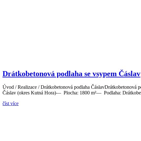
Drátkobetonová podlaha se vsypem Čáslav
Úvod / Realizace / Drátkobetonová podlaha ČáslavDrátkobetonová p
Čáslav (okres Kutná Hora)— Plocha: 1800 m²— Podlaha: Drátkobet
číst více