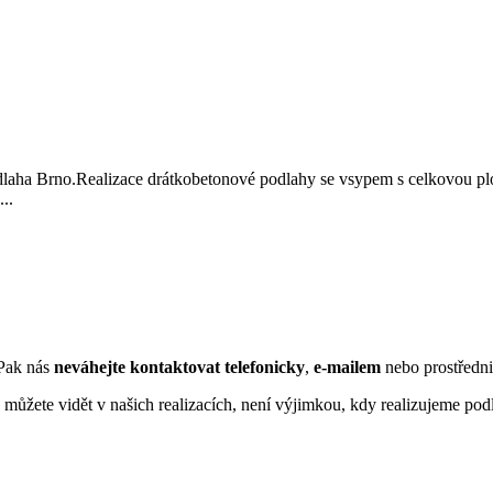
dlaha Brno.Realizace drátkobetonové podlahy se vsypem s celkovou 
..
 Pak nás
neváhejte kontaktovat telefonicky
,
e-mailem
nebo prostředn
 můžete vidět v našich realizacích, není výjimkou, kdy realizujeme pod