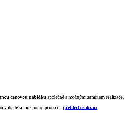
znou cenovou nabídku
společně s možným termínem realizace.
 neváhejte se přesunout přímo na
přehled realizací
.