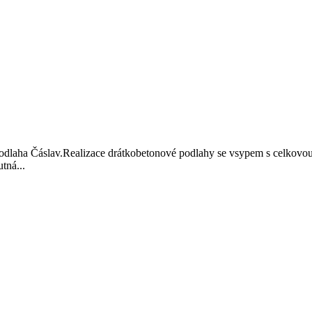
odlaha Čáslav.Realizace drátkobetonové podlahy se vsypem s celkovo
tná...