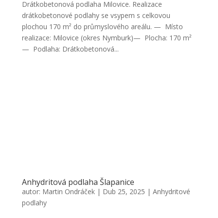
Drátkobetonová podlaha Milovice. Realizace
drátkobetonové podlahy se vsypem s celkovou
plochou 170 m² do průmyslového areálu. — Místo
realizace: Milovice (okres Nymburk)— Plocha: 170 m²
— Podlaha: Drátkobetonová...
Anhydritová podlaha Šlapanice
autor:
Martin Ondráček
|
Dub 25, 2025
|
Anhydritové
podlahy