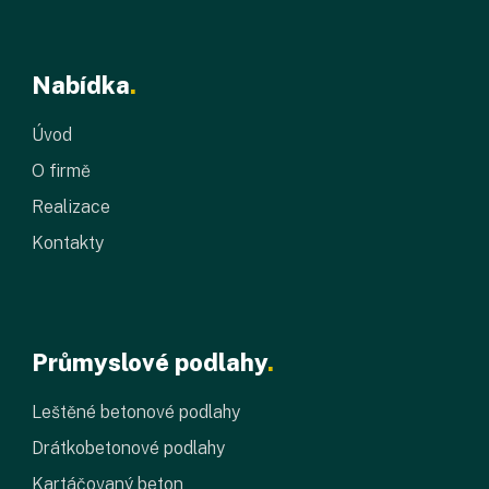
Nabídka
.
Úvod
O firmě
Realizace
Kontakty
Průmyslové podlahy
.
Leštěné betonové podlahy
Drátkobetonové podlahy
Kartáčovaný beton