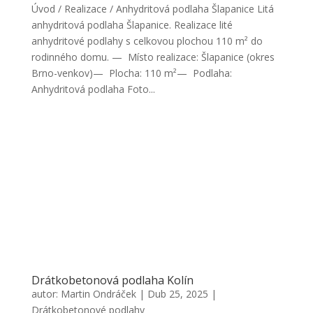
Úvod / Realizace / Anhydritová podlaha Šlapanice Litá
anhydritová podlaha Šlapanice. Realizace lité
anhydritové podlahy s celkovou plochou 110 m² do
rodinného domu. — Místo realizace: Šlapanice (okres
Brno-venkov)— Plocha: 110 m²— Podlaha:
Anhydritová podlaha Foto...
Drátkobetonová podlaha Kolín
autor:
Martin Ondráček
|
Dub 25, 2025
|
Drátkobetonové podlahy