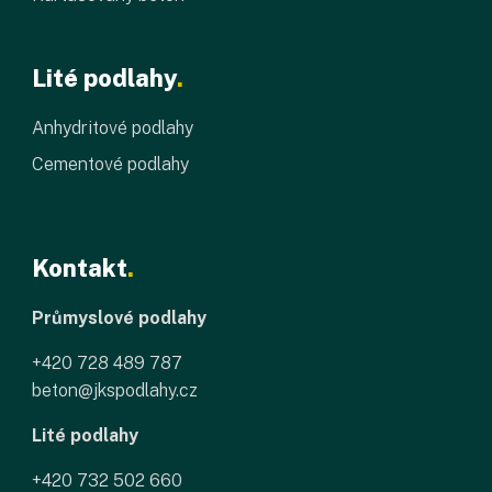
Lité podlahy
.
Anhydritové podlahy
Cementové podlahy
Kontakt
.
Průmyslové podlahy
+420 728 489 787
beton@jkspodlahy.cz
Lité podlahy
+420 732 502 660