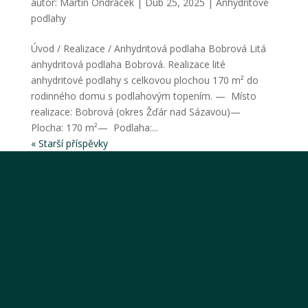
autor:
Martin Ondráček
|
Dub 25, 2025
|
Anhydritové
podlahy
Úvod / Realizace / Anhydritová podlaha Bobrová Litá
anhydritová podlaha Bobrová. Realizace lité
anhydritové podlahy s celkovou plochou 170 m² do
rodinného domu s podlahovým topením. — Místo
realizace: Bobrová (okres Žďár nad Sázavou)—
Plocha: 170 m²— Podlaha:...
« Starší příspěvky