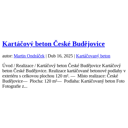
Kartáčový beton České Budějovice
autor:
Martin Ondráček
|
Dub 16, 2025
|
Kartáčovaný beton
Úvod / Realizace / Kartáčový beton České Budějovice Kartáčový
beton České Budějovice. Realizace kartáčované betonové podlahy v
exteriéru s celkovou plochou 120 m². — Místo realizace: České
Budějovice— Plocha: 120 m²— Podlaha: Kartáčovaný beton Foto
Fotografie z...