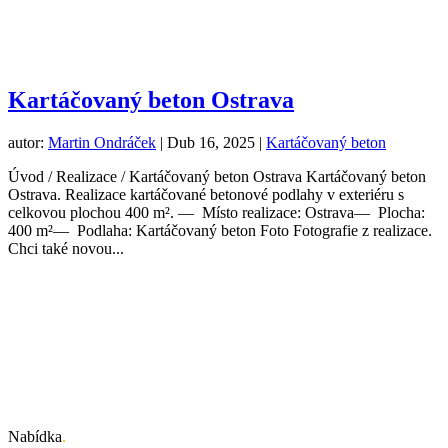
Kartáčovaný beton Ostrava
autor:
Martin Ondráček
|
Dub 16, 2025
|
Kartáčovaný beton
Úvod / Realizace / Kartáčovaný beton Ostrava Kartáčovaný beton
Ostrava. Realizace kartáčované betonové podlahy v exteriéru s
celkovou plochou 400 m². — Místo realizace: Ostrava— Plocha:
400 m²— Podlaha: Kartáčovaný beton Foto Fotografie z realizace.
Chci také novou...
Nabídka
.