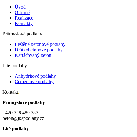
Úvod
O firmě
Realizace
Kontakty
Průmyslové podlahy
.
Leštěné betonové podlahy
Drátkobetonové podlahy
Kartáčovaný beton
Lité podlahy
.
Anhydritové podlahy
Cementové podlahy
Kontakt
.
Průmyslové podlahy
+420 728 489 787
beton@jkspodlahy.cz
Lité podlahy